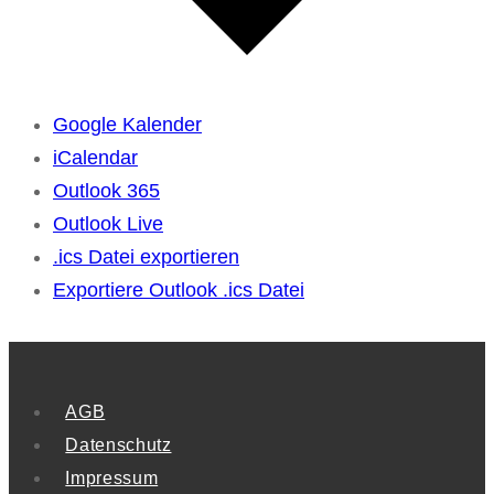
Google Kalender
iCalendar
Outlook 365
Outlook Live
.ics Datei exportieren
Exportiere Outlook .ics Datei
AGB
Datenschutz
Impressum