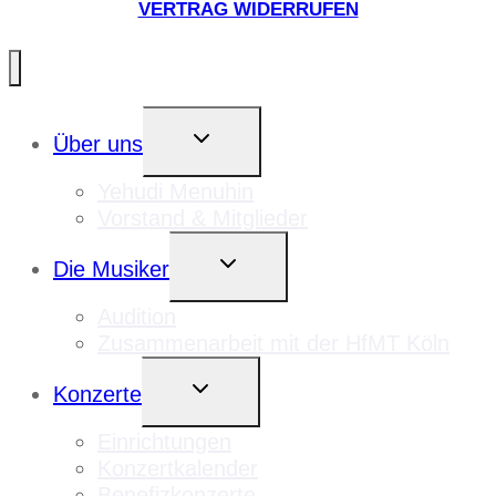
VERTRAG WIDERRUFEN
UNTERMENÜ
Über uns
UMSCHALTEN
Yehudi Menuhin
Vorstand & Mitglieder
UNTERMENÜ
Die Musiker
UMSCHALTEN
Audition
Zusammenarbeit mit der HfMT Köln
UNTERMENÜ
Konzerte
UMSCHALTEN
Einrichtungen
Konzertkalender
Benefizkonzerte