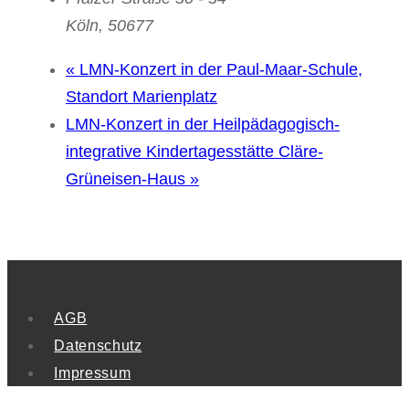
Köln
,
50677
«
LMN-Konzert in der Paul-Maar-Schule,
Standort Marienplatz
LMN-Konzert in der Heilpädagogisch-
integrative Kindertagesstätte Cläre-
Grüneisen-Haus
»
AGB
Datenschutz
Impressum