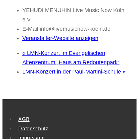
YEHUDI MENUHIN Live Music Now Köln
e.V.
E-Mail
info@livemusicnow-koeln.de
Veranstalter-Website anzeigen
«
LMN-Konzert im Evangelischen
Altenzentrum „Haus am Redoutenpark“
LMN-Konzert in der Paul-Martini-Schule
»
AGB
Datenschutz
Impressum