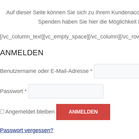
Auf dieser Seite können Sie sich zu Ihrem Kundenac
Spenden haben Sie hier die Möglichkeit
[/vc_column_text][vc_empty_space][/vc_column][/vc_ro
ANMELDEN
E
Benutzername oder E-Mail-Adresse
*
r
f
E
Passwort
*
o
r
r
f
Angemeldet bleiben
ANMELDEN
d
o
e
r
Passwort vergessen?
r
d