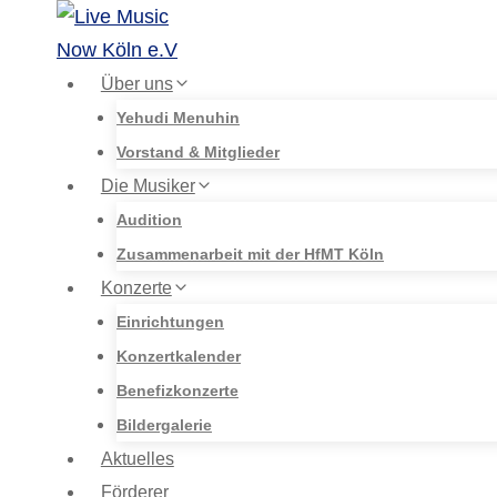
Zum
Inhalt
springen
Über uns
Yehudi Menuhin
Vorstand & Mitglieder
Die Musiker
Audition
Zusammenarbeit mit der HfMT Köln
Konzerte
Einrichtungen
Konzertkalender
Benefizkonzerte
Bildergalerie
Aktuelles
Förderer