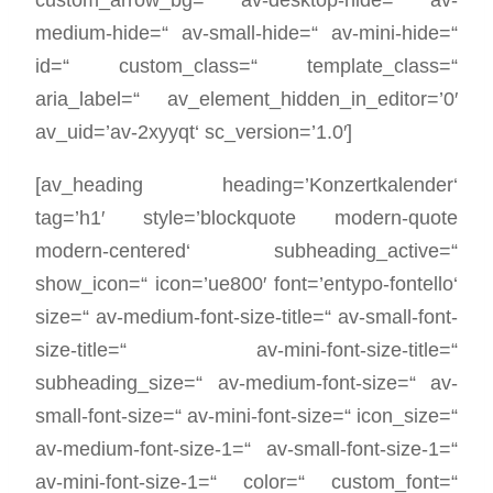
custom_arrow_bg=“ av-desktop-hide=“ av-
medium-hide=“ av-small-hide=“ av-mini-hide=“
id=“ custom_class=“ template_class=“
aria_label=“ av_element_hidden_in_editor=’0′
av_uid=’av-2xyyqt‘ sc_version=’1.0′]
[av_heading heading=’Konzertkalender‘
tag=’h1′ style=’blockquote modern-quote
modern-centered‘ subheading_active=“
show_icon=“ icon=’ue800′ font=’entypo-fontello‘
size=“ av-medium-font-size-title=“ av-small-font-
size-title=“ av-mini-font-size-title=“
subheading_size=“ av-medium-font-size=“ av-
small-font-size=“ av-mini-font-size=“ icon_size=“
av-medium-font-size-1=“ av-small-font-size-1=“
av-mini-font-size-1=“ color=“ custom_font=“