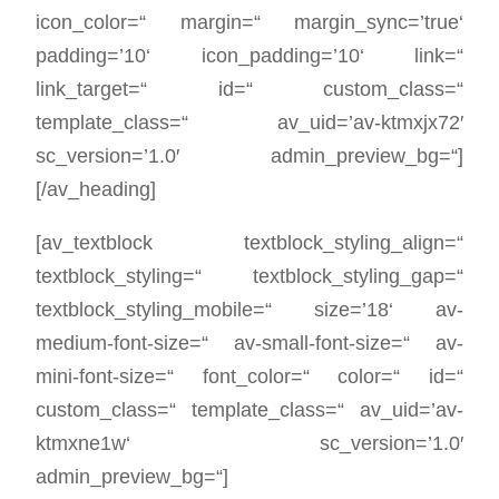
icon_color=“ margin=“ margin_sync=’true‘
padding=’10‘ icon_padding=’10‘ link=“
link_target=“ id=“ custom_class=“
template_class=“ av_uid=’av-ktmxjx72′
sc_version=’1.0′ admin_preview_bg=“]
[/av_heading]
[av_textblock textblock_styling_align=“
textblock_styling=“ textblock_styling_gap=“
textblock_styling_mobile=“ size=’18‘ av-
medium-font-size=“ av-small-font-size=“ av-
mini-font-size=“ font_color=“ color=“ id=“
custom_class=“ template_class=“ av_uid=’av-
ktmxne1w‘ sc_version=’1.0′
admin_preview_bg=“]