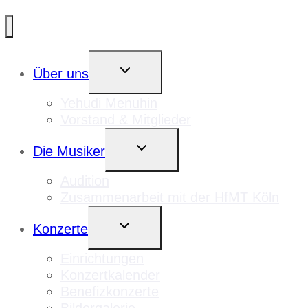
UNTERMENÜ
Über uns
UMSCHALTEN
Yehudi Menuhin
Vorstand & Mitglieder
UNTERMENÜ
Die Musiker
UMSCHALTEN
Audition
Zusammenarbeit mit der HfMT Köln
UNTERMENÜ
Konzerte
UMSCHALTEN
Einrichtungen
Konzertkalender
Benefizkonzerte
Bildergalerie