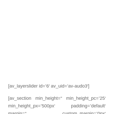
[av_layerslider id=’6′ av_uid=’av-audo3′]
[av_section min_height=“ min_height_pc=’25‘
min_height_px=’500px‘ padding=’default‘
margin=“ custom_margin=’0px‘